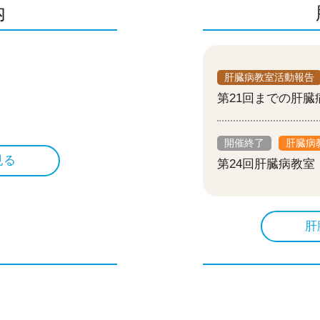
内
肝臓病教室活動報告
第21回までの肝
開催終了
肝臓病
見る
第24回肝臓病教
肝