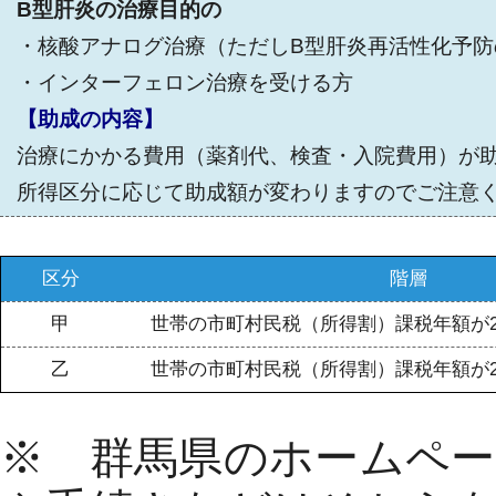
B型肝炎の治療目的の
・核酸アナログ治療（ただしB型肝炎再活性化予
・インターフェロン治療を受ける方
【助成の内容】
治療にかかる費用（薬剤代、検査・入院費用）が
所得区分に応じて助成額が変わりますのでご注意
区分
階層
甲
世帯の市町村民税（所得割）課税年額が23
乙
世帯の市町村民税（所得割）課税年額が23
※ 群馬県のホームペ